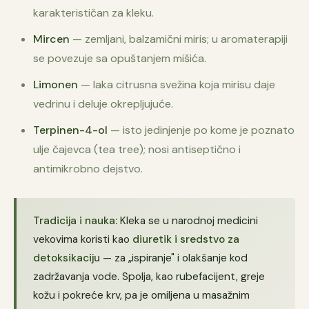
karakterističan za kleku.
Mircen
— zemljani, balzamični miris; u aromaterapiji
se povezuje sa opuštanjem mišića.
Limonen
— laka citrusna svežina koja mirisu daje
vedrinu i deluje okrepljujuće.
Terpinen-4-ol
— isto jedinjenje po kome je poznato
ulje čajevca (tea tree); nosi antiseptično i
antimikrobno dejstvo.
Tradicija i nauka:
Kleka se u narodnoj medicini
vekovima koristi kao
diuretik i sredstvo za
detoksikaciju
— za „ispiranje" i olakšanje kod
zadržavanja vode. Spolja, kao rubefacijent, greje
kožu i pokreće krv, pa je omiljena u masažnim