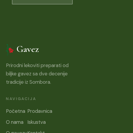
Gavez
Prirodni lekoviti preparati od
biljke gavez sa dve decenije
tradicije iz Sombora.
NAVIGACIJA
Početna
Prodavnica
O nama
Iskustva