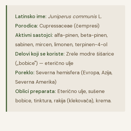
Latinsko ime:
Juniperus communis
L.
Porodica:
Cupressaceae (čempresi)
Aktivni sastojci:
alfa-pinen, beta-pinen,
sabinen, mircen, limonen, terpinen-4-ol
Delovi koji se koriste:
Zrele modre šišarice
(„bobice") — eterično ulje
Poreklo:
Severna hemisfera (Evropa, Azija,
Severna Amerika)
Oblici preparata:
Eterično ulje, sušene
bobice, tinktura, rakija (klekovača), krema.