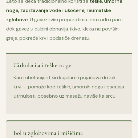
Zato se kleka tradicionalno koristi za
teške, umorne
noge, zadržavanje vode i ukočene, reumatske
zglobove
. U gavezovim preparatima ona radi u paru:
dok gavez u dubini obnavlja tkivo, kleka na površini
greje, pokreće krv i podstiče drenažu.
Cirkulacija i teške noge
Kao rubefacijent širi kapilare i pojačava dotok
krvi — pomaže kod teških, umornih nogu i osećaja
utrnulosti, posebno uz masažu naviše ka srcu.
Bol u zglobovima i mišićima