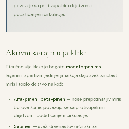
povezuje sa protivupalnim dejstvom i
podsticanjem cirkulacije.
Aktivni sastojci ulja kleke
Eterično ulje kleke je bogato
monoterpenima
—
laganim, isparljivim jedinjenjima koja daju svež, smolast
miris i toplo dejstvo na koži:
Alfa-pinen i beta-pinen
— nose prepoznatljiv miris
borove šume; povezuju se sa protivupalnim
dejstvom i podsticanjem cirkulacije.
Sabinen
— svež, drvenasto-začinski ton