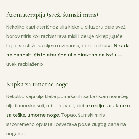
Aromaterapija (svež, šumski miris)
Nekoliko kapi eteričnog ulja kleke u difuzoru daje svež,
borov miris koji razbistrava misli i deluje okrepljujuće.
Lepo se slaže sa uljem ruzmarina, bora i citrusa.
Nikada
ne nanositi čisto eterično ulje direktno na kožu
—
uvek razblaženo.
Kupka za umorne noge
Nekoliko kapi ulja kleke pomešanih sa kašikom nosećeg
ulja ili morske soli, u toploj vodi, čini
okrepljujuću kupku
za teške, umorne noge
. Topao, šumski miris
istovremeno opušta i osvežava posle dugog dana na
nogama.