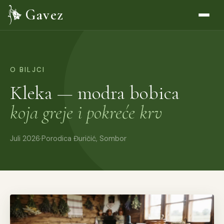
Gavez
O BILJCI
Kleka — modra bobica
koja greje i pokreće krv
Juli 2026
·
Porodica Đuričić, Sombor