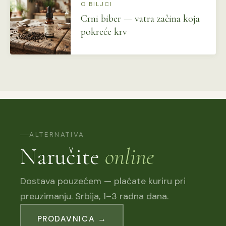
O BILJCI
Crni biber — vatra začina koja
pokreće krv
ALTERNATIVA
Naručite
online
Dostava pouzećem — plaćate kuriru pri
preuzimanju. Srbija, 1–3 radna dana.
PRODAVNICA →