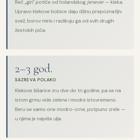
Reč „gin" potiče od holandskog
jenever
— kleka.
Upravo klekove bobice daju džinu prepoznatljiv
svež, borov miris i razlikuju ga od svih drugih
žestokih pića.
2–3 god.
SAZREVA POLAKO
Klekove šišarice zru dve do tri godine, pa se na
istom grmu vide zelene i modre istovremeno.
Beru se samo one modro-crne, potpuno zrele —
u njima je najviše ulja.