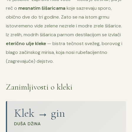
reč o
mesnatim šišaricama
koje sazrevaju sporo,
obično dve do tri godine. Zato se na istom grmu
istovremeno vide zelene nezrele i modre zrele šišarice.
Iz zrelih, modrih šišarica parnom destilacijom se izvlači
eterično ulje kleke
— bistra tečnost svežeg, borovog i
blago začinskog mirisa, koja nosi rubefacijentno
(zagrevajuće) dejstvo.
Zanimljivosti o kleki
Klek → gin
DUŠA DŽINA