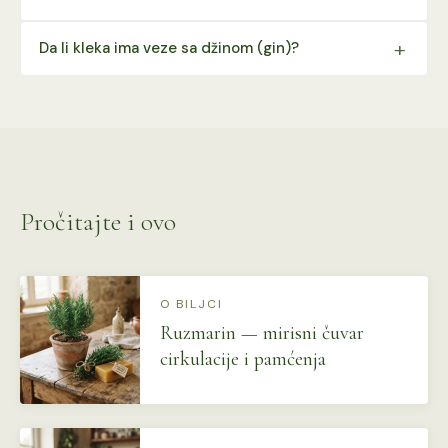
Da li kleka ima veze sa džinom (gin)?
Pročitajte i ovo
O BILJCI
Ruzmarin — mirisni čuvar
cirkulacije i pamćenja