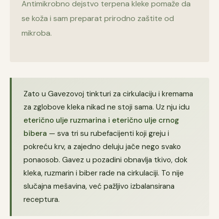
Antimikrobno dejstvo terpena kleke pomaže da
se koža i sam preparat prirodno zaštite od
mikroba.
Zato u Gavezovoj tinkturi za cirkulaciju i kremama
za zglobove kleka nikad ne stoji sama. Uz nju idu
eterično ulje ruzmarina i eterično ulje crnog
bibera
— sva tri su rubefacijenti koji greju i
pokreću krv, a zajedno deluju jače nego svako
ponaosob. Gavez u pozadini obnavlja tkivo, dok
kleka, ruzmarin i biber rade na cirkulaciji. To nije
slučajna mešavina, već pažljivo izbalansirana
receptura.