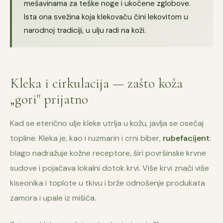
mešavinama za teške noge i ukočene zglobove.
Ista ona svežina koja klekovaču čini lekovitom u
narodnoj tradiciji, u ulju radi na koži.
Kleka i cirkulacija — zašto koža
„gori" prijatno
Kad se eterično ulje kleke utrlja u kožu, javlja se osećaj
topline. Kleka je, kao i ruzmarin i crni biber,
rubefacijent
:
blago nadražuje kožne receptore, širi površinske krvne
sudove i pojačava lokalni dotok krvi. Više krvi znači više
kiseonika i toplote u tkivu i brže odnošenje produkata
zamora i upale iz mišića.