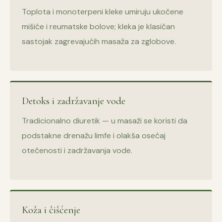
Toplota i monoterpeni kleke umiruju ukočene
mišiće i reumatske bolove; kleka je klasičan
sastojak zagrevajućih masaža za zglobove.
Detoks i zadržavanje vode
Tradicionalno diuretik — u masaži se koristi da
podstakne drenažu limfe i olakša osećaj
otečenosti i zadržavanja vode.
Koža i čišćenje