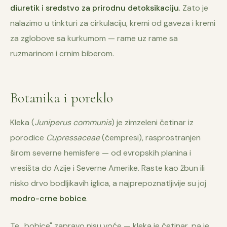
diuretik i sredstvo za prirodnu detoksikaciju
. Zato je
nalazimo u tinkturi za cirkulaciju, kremi od gaveza i kremi
za zglobove sa kurkumom — rame uz rame sa
ruzmarinom i crnim biberom.
Botanika i poreklo
Kleka (
Juniperus communis
) je zimzeleni četinar iz
porodice
Cupressaceae
(čempresi), rasprostranjen
širom severne hemisfere — od evropskih planina i
vresišta do Azije i Severne Amerike. Raste kao žbun ili
nisko drvo bodljikavih iglica, a najprepoznatljivije su joj
modro-crne bobice
.
Te „bobice" zapravo nisu voće — kleka je četinar, pa je