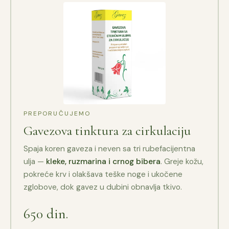
PREPORUČUJEMO
Gavezova tinktura za cirkulaciju
Spaja koren gaveza i neven sa tri rubefacijentna
ulja —
kleke, ruzmarina i crnog bibera
. Greje kožu,
pokreće krv i olakšava teške noge i ukočene
zglobove, dok gavez u dubini obnavlja tkivo.
650 din.