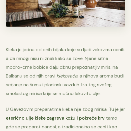
Kleka je jedna od onih biljaka koje su ljudi vekovima cenili,
a da mnogi nisu ni znali kako se zove. Njene sitne
modro-crne bobice daju džinu prepoznatljiv miris, na
Balkanu se od njih pravi
klekovača
, a njihova aroma budi
sećanje na šumu i planinski vazduh. Iza tog svežeg,
smolastog mirisa krije se moćno lekovito ulje.
U Gavezovim preparatima kleka nije zbog mirisa. Tu je jer
eterično ulje kleke zagreva kožu i pokreće krv
tamo
gde se preparat nanosi, a tradicionalno se ceni i kao