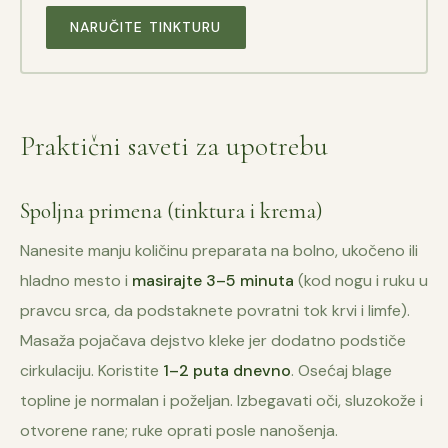
NARUČITE TINKTURU
Praktični saveti za upotrebu
Spoljna primena (tinktura i krema)
Nanesite manju količinu preparata na bolno, ukočeno ili
hladno mesto i
masirajte 3–5 minuta
(kod nogu i ruku u
pravcu srca, da podstaknete povratni tok krvi i limfe).
Masaža pojačava dejstvo kleke jer dodatno podstiče
cirkulaciju. Koristite
1–2 puta dnevno
. Osećaj blage
topline je normalan i poželjan. Izbegavati oči, sluzokože i
otvorene rane; ruke oprati posle nanošenja.