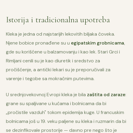
Istorija i tradicionalna upotreba
Kleka je jedna od najstarijih lekovitih biljaka čoveka.
Njene bobice pronađene su u
egipatskim grobnicama
,
gde su korišćene u balzamovanju i kao lek. Stari Grci i
Rimljani cenili su je kao diuretik i sredstvo za
pročišćenje, a antički lekari su je preporučivali za
varenje i tegobe sa mokraćnim putevima.
U srednjovekovnoj Evropi kleka je bila
zaštita od zaraze
:
grane su spaljivane u kućama i bolnicama da bi
„pročistile vazduh" tokom epidemija kuge. U francuskim
bolnicama još u 19. veku paljene su kleka i ruzmarin da bi
se dezinfikovale prostorije — davno pre nego što je