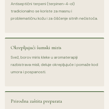
Antiseptični terpeni (terpinen-4-ol)
tradicionalno se koriste za masnu i
problematičnu kožu i za čišćenje sitnih nečistoća.
Okrepljujući šumski miris
Svež, borov miris kleke u aromaterapiji
razbistrava misli, deluje okrepljujuće i pomaže kod
umora i pospanosti.
Prirodna zaštita preparata