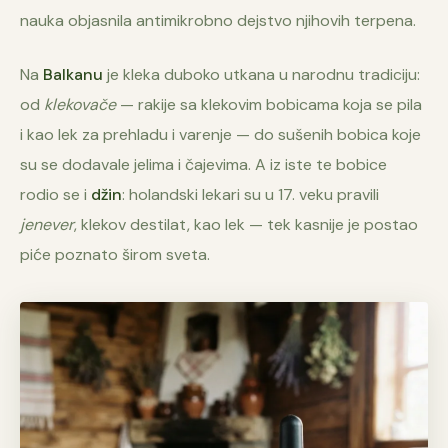
nauka objasnila antimikrobno dejstvo njihovih terpena.
Na
Balkanu
je kleka duboko utkana u narodnu tradiciju:
od
klekovače
— rakije sa klekovim bobicama koja se pila
i kao lek za prehladu i varenje — do sušenih bobica koje
su se dodavale jelima i čajevima. A iz iste te bobice
rodio se i
džin
: holandski lekari su u 17. veku pravili
jenever
, klekov destilat, kao lek — tek kasnije je postao
piće poznato širom sveta.