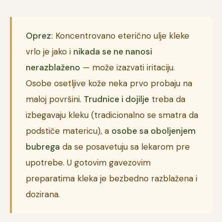
Oprez:
Koncentrovano eterično ulje kleke
vrlo je jako i
nikada se ne nanosi
nerazblaženo
— može izazvati iritaciju.
Osobe osetljive kože neka prvo probaju na
maloj površini.
Trudnice i dojilje
treba da
izbegavaju kleku (tradicionalno se smatra da
podstiče matericu), a
osobe sa oboljenjem
bubrega
da se posavetuju sa lekarom pre
upotrebe. U gotovim gavezovim
preparatima kleka je bezbedno razblažena i
dozirana.