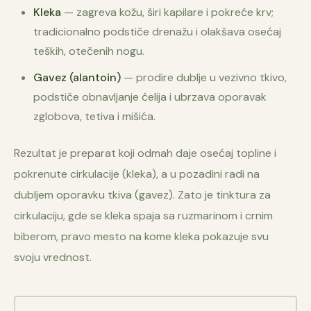
Kleka
— zagreva kožu, širi kapilare i pokreće krv;
tradicionalno podstiče drenažu i olakšava osećaj
teških, otečenih nogu.
Gavez (alantoin)
— prodire dublje u vezivno tkivo,
podstiče obnavljanje ćelija i ubrzava oporavak
zglobova, tetiva i mišića.
Rezultat je preparat koji odmah daje osećaj topline i
pokrenute cirkulacije (kleka), a u pozadini radi na
dubljem oporavku tkiva (gavez). Zato je tinktura za
cirkulaciju, gde se kleka spaja sa ruzmarinom i crnim
biberom, pravo mesto na kome kleka pokazuje svu
svoju vrednost.