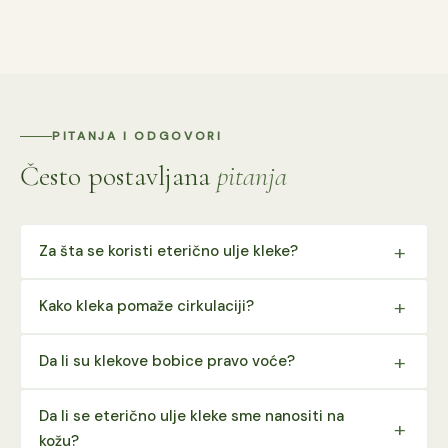
PITANJA I ODGOVORI
Često postavljana
pitanja
Za šta se koristi eterično ulje kleke?
Kako kleka pomaže cirkulaciji?
Da li su klekove bobice pravo voće?
Da li se eterično ulje kleke sme nanositi na
kožu?