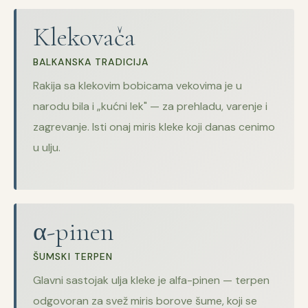
Klekovača
BALKANSKA TRADICIJA
Rakija sa klekovim bobicama vekovima je u
narodu bila i „kućni lek" — za prehladu, varenje i
zagrevanje. Isti onaj miris kleke koji danas cenimo
u ulju.
α-pinen
ŠUMSKI TERPEN
Glavni sastojak ulja kleke je alfa-pinen — terpen
odgovoran za svež miris borove šume, koji se